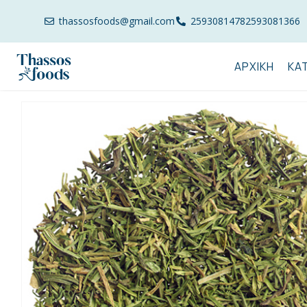
thassosfoods@gmail.com
2593081478
2593081366
ΑΡΧΙΚΉ
ΚΑ