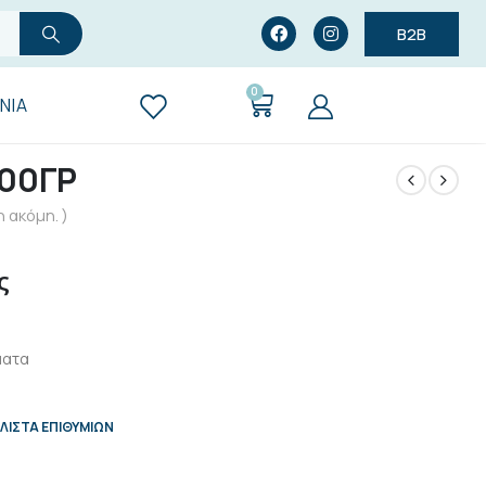
B2B
0
ΝΊΑ
500ΓΡ
 ακόμη. )
ς
ματα
ΛΊΣΤΑ ΕΠΙΘΥΜΙΏΝ