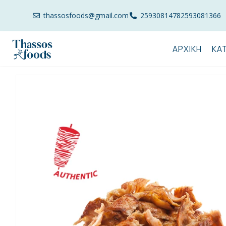
thassosfoods@gmail.com
2593081478
2593081366
ΑΡΧΙΚΉ
ΚΑ