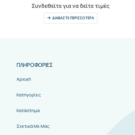
0
out of 5
Συνδεθείτε για να δείτε τιμές
ΔΙΑΒΆΣΤΕ ΠΕΡΙΣΣΌΤΕΡΑ
,
ΨΗΜΈΝΑ-ΠΑΝΈ
ΠΛΗΡΟΦΟΡΙΕΣ
Αρχική
Κατηγορίες
Κατάστημα
Σχετικά Με Μας