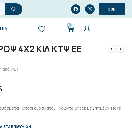
B2B
0
ΝΊΑ
ΟΨ 4Χ2 ΚΙΛ ΚΤΨ ΕΕ
 ακόμη. )
ς
ευάσματα-Κοτοσκευάσματα
,
Προϊόντα Snack Bar
,
Ψημένα-Πανέ
ΛΊΣΤΑ ΕΠΙΘΥΜΙΏΝ