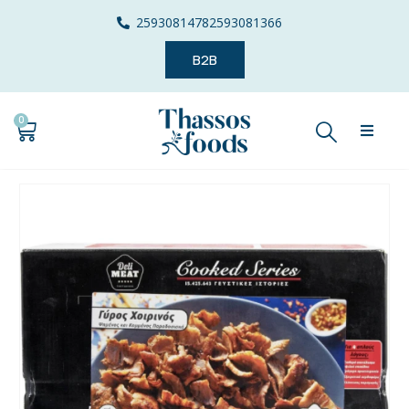
2593081478
2593081366
B2B
0