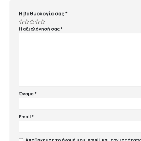
Η βαθμολογία σας
*
Η αξιολόγησή σας
*
Όνομα
*
Email
*
Αποθήκευσε το όνομά μου, email, και τον ιστότοπ