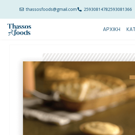
thassosfoods@gmail.com
2593081478
2593081366
ΑΡΧΙΚΉ
ΚΑ