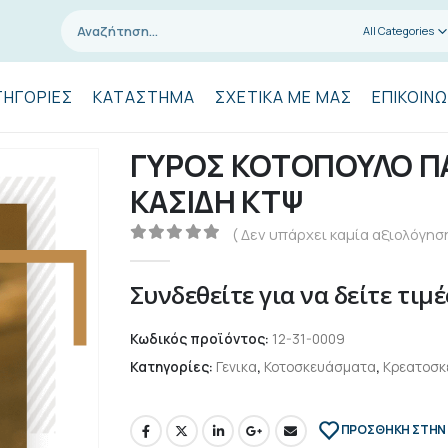
All Categories
ΤΗΓΟΡΊΕΣ
ΚΑΤΆΣΤΗΜΑ
ΣΧΕΤΙΚΆ ΜΕ ΜΑΣ
ΕΠΙΚΟΙΝΩ
ΓΥΡΟΣ ΚΟΤΟΠΟΥΛΟ Π
ΚΑΣΙΔΗ ΚΤΨ
( Δεν υπάρχει καμία αξιολόγηση
0
out of 5
Συνδεθείτε για να δείτε τιμέ
Κωδικός προϊόντος:
12-31-0009
Κατηγορίες:
Γενικα
,
Κοτοσκευάσματα
,
Κρεατοσκ
ΠΡΌΣΘΉΚΗ ΣΤΗΝ 