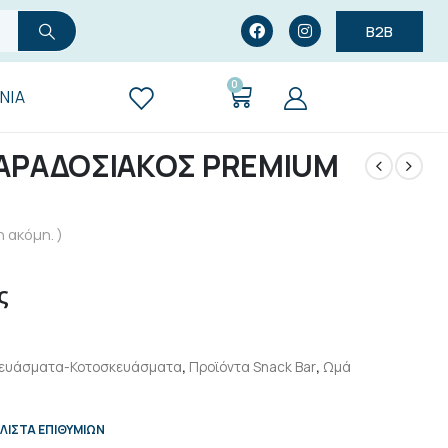
B2B
0
ΝΊΑ
ΑΡΑΔΟΣΙΑΚΟΣ PREMIUM
 ακόμη. )
ς
ευάσματα-Κοτοσκευάσματα
,
Προϊόντα Snack Bar
,
Ωμά
ΛΊΣΤΑ ΕΠΙΘΥΜΙΏΝ