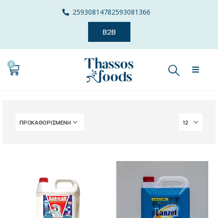
2593081478
2593081366
B2B
0