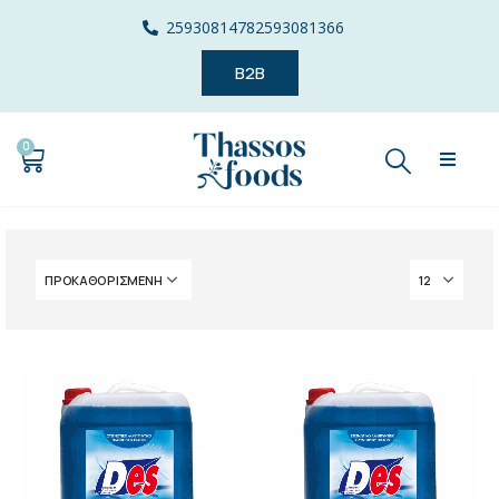
2593081478
2593081366
B2B
0