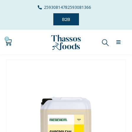
2593081478
2593081366
B2B
0