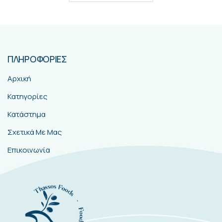
0
out of 5
Συνδεθείτε για να δείτε τιμές
ΔΙΑΒΆΣΤΕ ΠΕΡΙΣΣΌΤΕΡΑ
ΠΛΗΡΟΦΟΡΙΕΣ
Αρχική
Κατηγορίες
Κατάστημα
Σχετικά Με Μας
Επικοινωνία