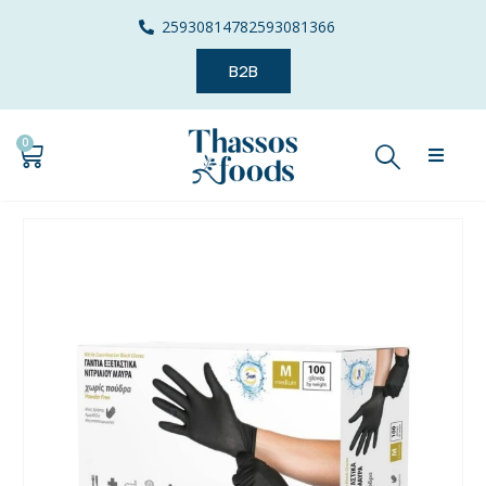
2593081478
2593081366
B2B
0