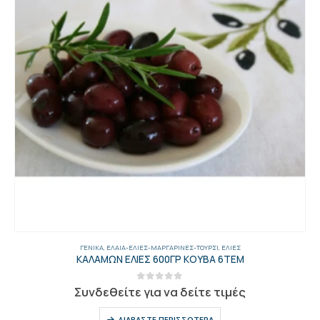
ΓΕΝΙΚΑ
,
ΈΛΑΙΑ-ΕΛΙΈΣ-ΜΑΡΓΑΡΊΝΕΣ-ΤΟΥΡΣΊ
,
ΕΛΙΈΣ
ΚΑΛΑΜΩΝ ΕΛΙΕΣ 600ΓΡ ΚΟΥΒΑ 6ΤΕΜ
0
out of 5
Συνδεθείτε για να δείτε τιμές
ΔΙΑΒΆΣΤΕ ΠΕΡΙΣΣΌΤΕΡΑ