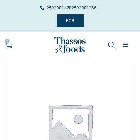
2593081478
2593081366
B2B
0