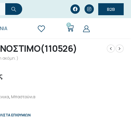
B2B
0
ΝΊΑ
 ΝΟΣΤΙΜΟ(110526)
 ακόμη. )
ς
ενικα
,
Μπαστούνια
ΛΊΣΤΑ ΕΠΙΘΥΜΙΏΝ