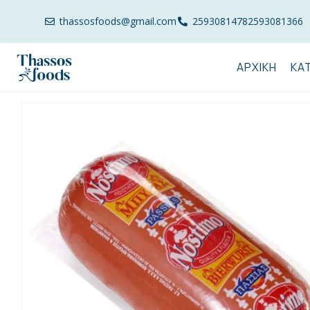
thassosfoods@gmail.com
2593081478
2593081366
ΑΡΧΙΚΉ
ΚΑ