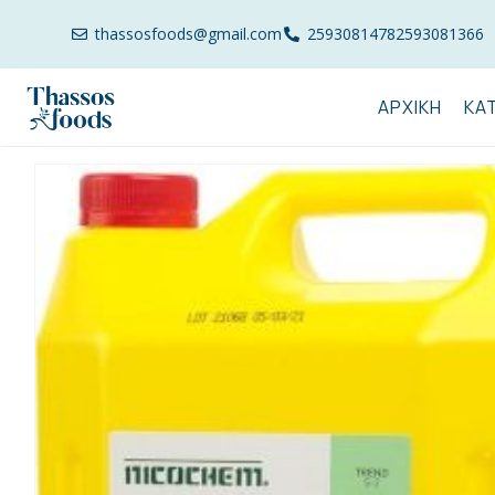
thassosfoods@gmail.com
2593081478
2593081366
ΑΡΧΙΚΉ
ΚΑ