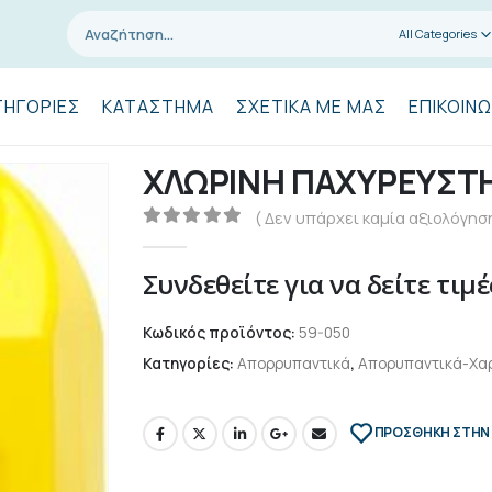
All Categories
ΤΗΓΟΡΊΕΣ
ΚΑΤΆΣΤΗΜΑ
ΣΧΕΤΙΚΆ ΜΕ ΜΑΣ
ΕΠΙΚΟΙΝΩ
ΧΛΩΡΙΝΗ ΠΑΧΥΡΕΥΣΤΗ 
( Δεν υπάρχει καμία αξιολόγηση
0
out of 5
Συνδεθείτε για να δείτε τιμέ
Κωδικός προϊόντος:
59-050
Κατηγορίες:
Απορρυπαντικά
,
Απορυπαντικά-Χα
ΠΡΌΣΘΉΚΗ ΣΤΗΝ 