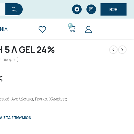
B2B
0
ΝΊΑ
5 Λ GEL 24%
 ακόμη. )
ς
ρτικά-Αναλώσιμα
,
Γενικα
,
Χλωρίνες
ΛΊΣΤΑ ΕΠΙΘΥΜΙΏΝ