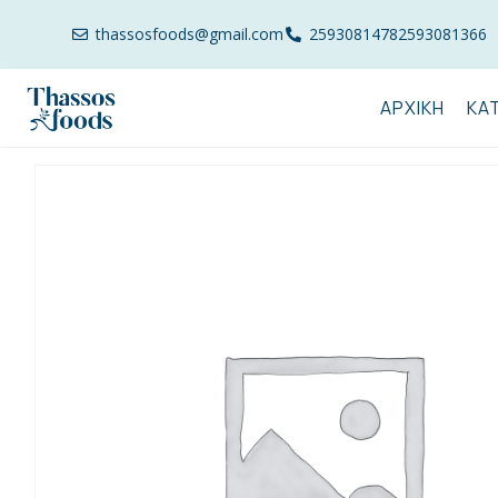
thassosfoods@gmail.com
2593081478
2593081366
ΑΡΧΙΚΉ
ΚΑ