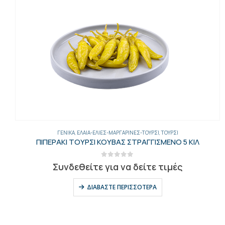
ΓΕΝΙΚΑ
,
ΈΛΑΙΑ-ΕΛΙΈΣ-ΜΑΡΓΑΡΊΝΕΣ-ΤΟΥΡΣΊ
,
ΤΟΥΡΣΊ
ΠΙΠΕΡΑΚΙ ΤΟΥΡΣΙ ΚΟΥΒΑΣ ΣΤΡΑΓΓΙΣΜΕΝΟ 5 ΚΙΛ
0
out of 5
Συνδεθείτε για να δείτε τιμές
ΔΙΑΒΆΣΤΕ ΠΕΡΙΣΣΌΤΕΡΑ