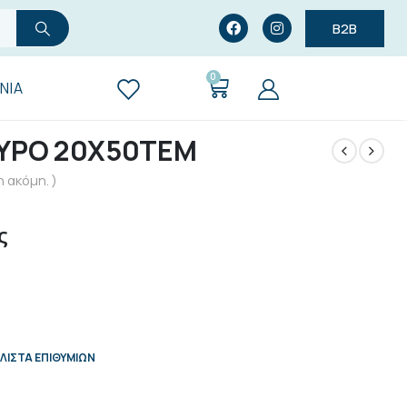
B2B
0
ΝΊΑ
ΑΥΡΟ 20Χ50ΤΕΜ
 ακόμη. )
ς
ΛΊΣΤΑ ΕΠΙΘΥΜΙΏΝ