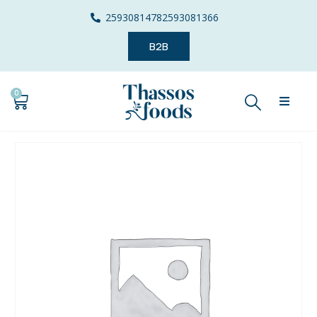
2593081478
2593081366
B2B
0