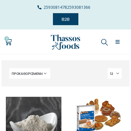
2593081478
2593081366
B2B
0