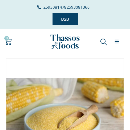
2593081478
2593081366
B2B
0