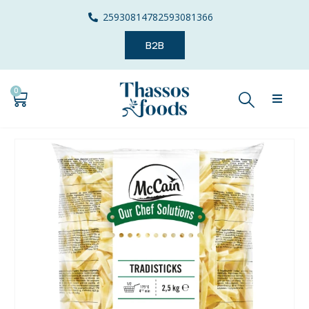
2593081478
2593081366
B2B
0