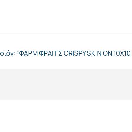
οϊόν: “ΦΑΡΜ ΦΡΑΙΤΣ CRISPY SKIN ON 10Χ10 