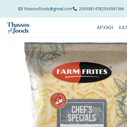
thassosfoods@gmail.com
2593081478
2593081366
ΑΡΧΙΚΉ
ΚΑ