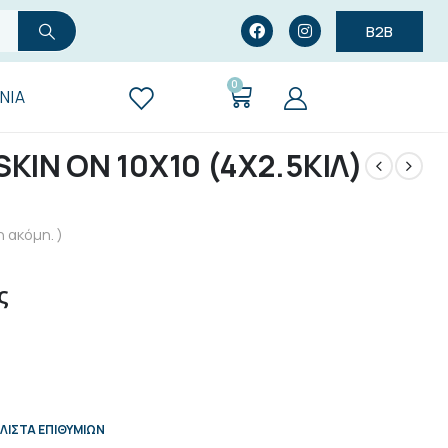
B2B
0
ΝΊΑ
KIN ON 10Χ10 (4Χ2.5ΚΙΛ)
 ακόμη. )
ς
ΛΊΣΤΑ ΕΠΙΘΥΜΙΏΝ