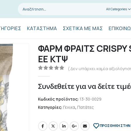
All Categories
ΤΗΓΟΡΊΕΣ
ΚΑΤΆΣΤΗΜΑ
ΣΧΕΤΙΚΆ ΜΕ ΜΑΣ
ΕΠΙΚΟΙΝΩ
ΦΑΡΜ ΦΡΑΙΤΣ CRISPY S
ΕΕ ΚΤΨ
( Δεν υπάρχει καμία αξιολόγηση
0
out of 5
Συνδεθείτε για να δείτε τιμέ
Κωδικός προϊόντος:
13-30-0029
Κατηγορίες:
Γενικα
,
Πατάτες
ΠΡΌΣΘΉΚΗ ΣΤΗΝ 