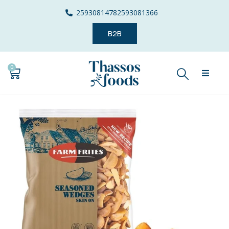
2593081478
2593081366
B2B
0