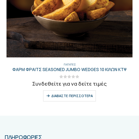
ΠΑΤΆΤΕΣ
ΦΑΡΜ ΦΡΑΙΤΣ SEASONED JUMBO WEDGES 10 ΚΙΛΩΝ ΚΤΨ
0
out of 5
Συνδεθείτε για να δείτε τιμές
ΔΙΑΒΆΣΤΕ ΠΕΡΙΣΣΌΤΕΡΑ
ΠΛΗΡΟΦΟΡΙΕΣ