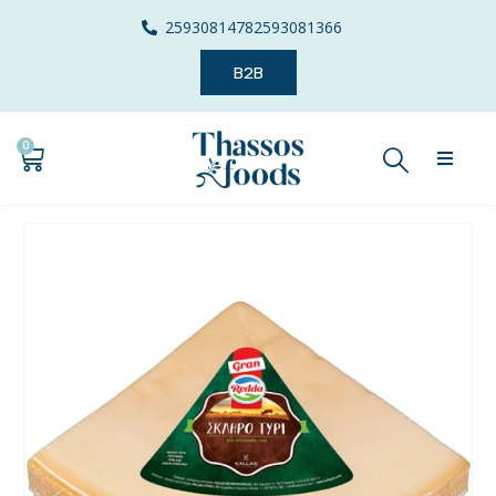
2593081478
2593081366
B2B
0