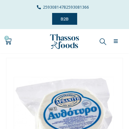
2593081478
2593081366
B2B
0