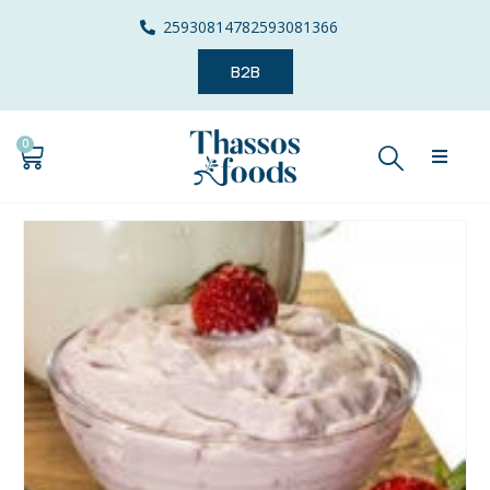
2593081478
2593081366
B2B
0