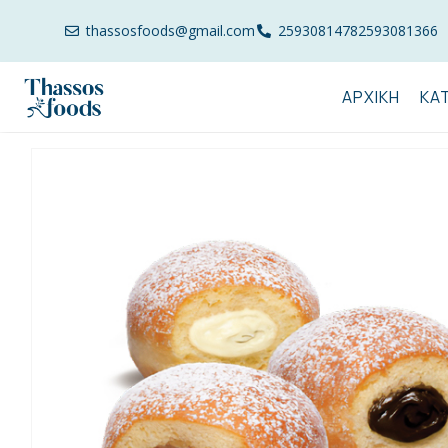
thassosfoods@gmail.com
2593081478
2593081366
ΑΡΧΙΚΉ
ΚΑ