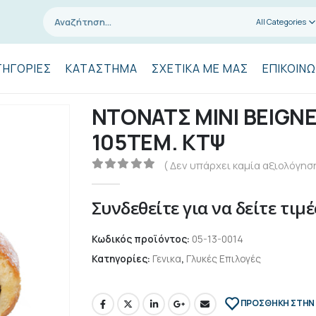
All Categories
ΤΗΓΟΡΊΕΣ
ΚΑΤΆΣΤΗΜΑ
ΣΧΕΤΙΚΆ ΜΕ ΜΑΣ
ΕΠΙΚΟΙΝΩ
ΝΤΟΝΑΤΣ ΜΙΝΙ BEIGN
105ΤΕΜ. ΚΤΨ
( Δεν υπάρχει καμία αξιολόγηση
0
out of 5
Συνδεθείτε για να δείτε τιμέ
Κωδικός προϊόντος:
05-13-0014
Κατηγορίες:
Γενικα
,
Γλυκές Επιλογές
ΠΡΌΣΘΉΚΗ ΣΤΗΝ 