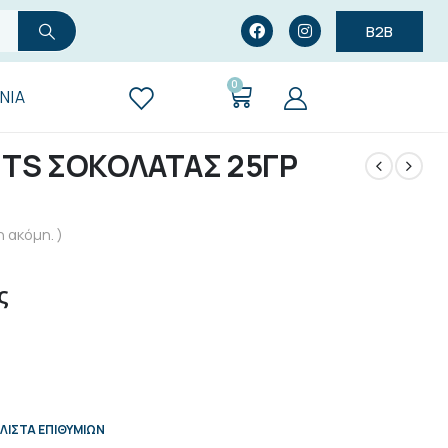
B2B
0
ΝΊΑ
ETS ΣΟΚΟΛΑΤΑΣ 25ΓΡ
 ακόμη. )
ς
ΛΊΣΤΑ ΕΠΙΘΥΜΙΏΝ