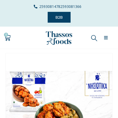
2593081478
2593081366
B2B
0