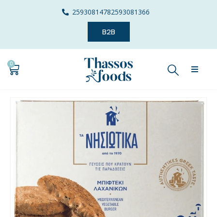
2593081478
2593081366
B2B
0