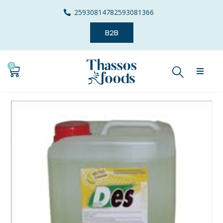
2593081478
2593081366
B2B
0