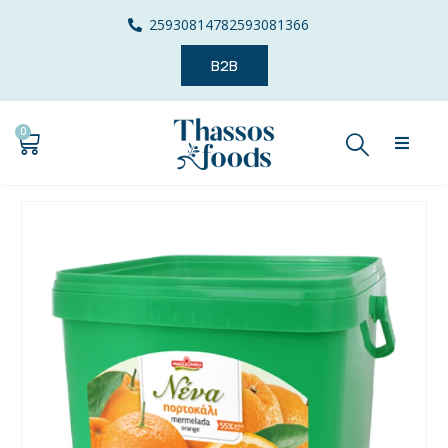
2593081478
2593081366
B2B
0