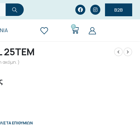
B2B
0
ΝΊΑ
L 25ΤΕΜ
 ακόμη. )
ς
ΛΊΣΤΑ ΕΠΙΘΥΜΙΏΝ