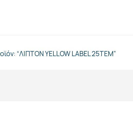
ροϊόν: “ΛΙΠΤΟΝ YELLOW LABEL 25ΤΕΜ”