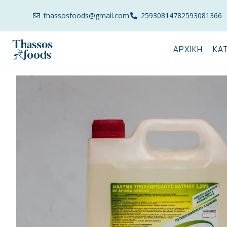
thassosfoods@gmail.com
2593081478
2593081366
ΑΡΧΙΚΉ
ΚΑ