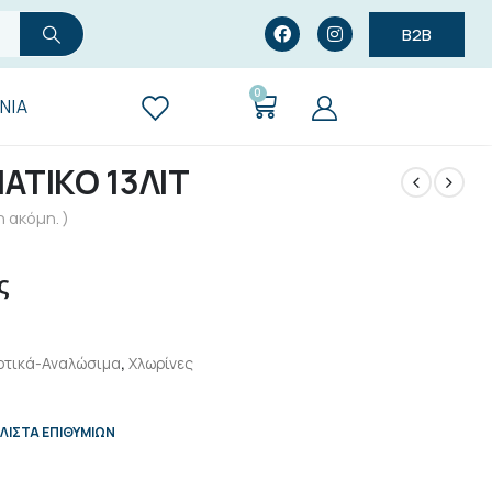
B2B
0
ΝΊΑ
ΑΤΙΚΟ 13ΛΙΤ
 ακόμη. )
ς
ρτικά-Αναλώσιμα
,
Χλωρίνες
ΛΊΣΤΑ ΕΠΙΘΥΜΙΏΝ