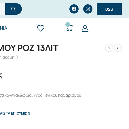
B2B
0
ΝΊΑ
ΜΟΥ ΡΟΖ 13ΛΙΤ
 ακόμη. )
ς
ρτικά-Αναλώσιμα
,
Υγρά Γενικού Καθαρισμού
ΛΊΣΤΑ ΕΠΙΘΥΜΙΏΝ