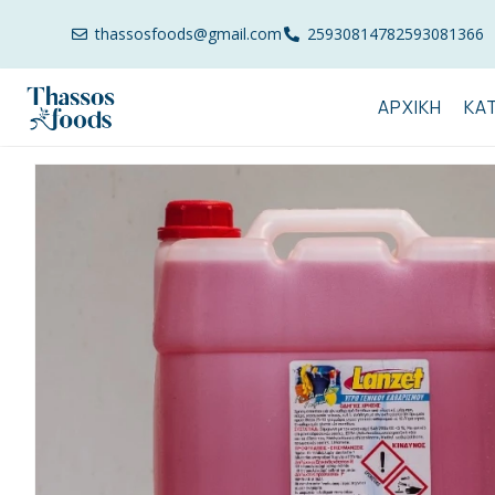
thassosfoods@gmail.com
2593081478
2593081366
ΑΡΧΙΚΉ
ΚΑ