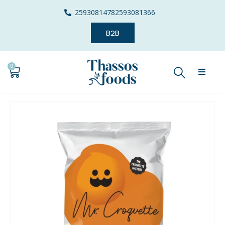
2593081478
2593081366
B2B
0