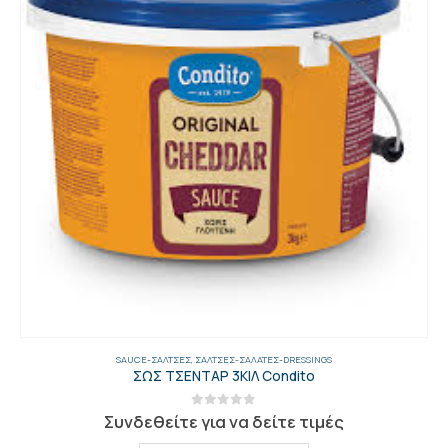
SAUCE-ΣΆΛΤΣΕΣ
,
ΣΆΛΤΣΕΣ-ΣΑΛΆΤΕΣ-DRESSINGS
ΣΩΣ ΤΣΕΝΤΑΡ 3ΚΙΛ Condito
0
out of 5
Συνδεθείτε για να δείτε τιμές