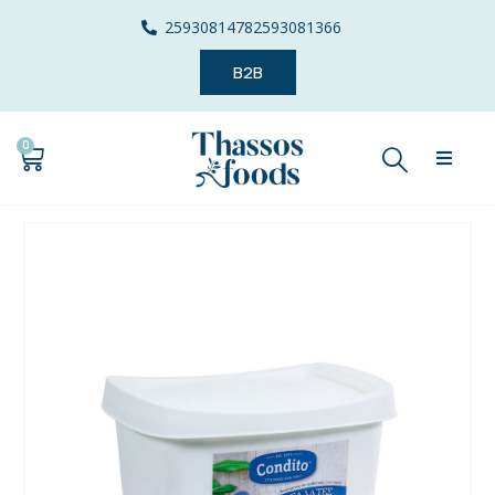
2593081478
2593081366
B2B
0