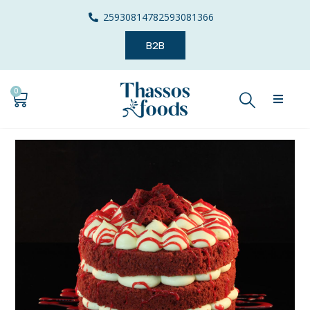
2593081478
2593081366
B2B
0