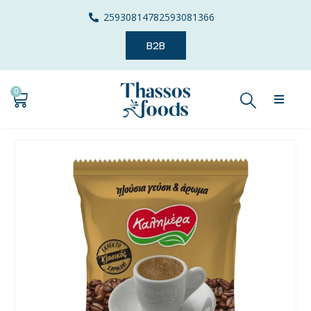
2593081478
2593081366
B2B
0