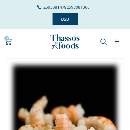
2593081478
2593081366
B2B
0