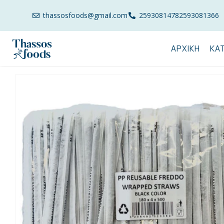
thassosfoods@gmail.com
2593081478
2593081366
ΑΡΧΙΚΉ
ΚΑ