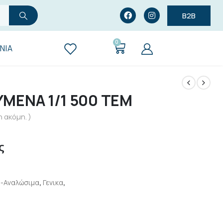
B2B
0
ΝΊΑ
ΜΕΝΑ 1/1 500 ΤΕΜ
 ακόμη. )
ς
ά-Αναλώσιμα
,
Γενικα
,