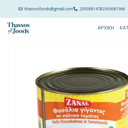
thassosfoods@gmail.com
2593081478
2593081366
ΑΡΧΙΚΉ
ΚΑ