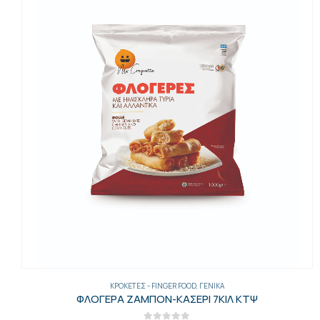
ΑΡΤΟΣΚΕΥΆΣΜΑΤΑ
,
ΓΕΝΙΚΑ
,
ΠΊΤΕΣ ΨΗΤΟΠΩΛΕΊΟΥ
ΠΙΤΑ ΑΡΑΒΙΚΗ 29CM 10Χ6ΤΕΜ ΚΤΨ