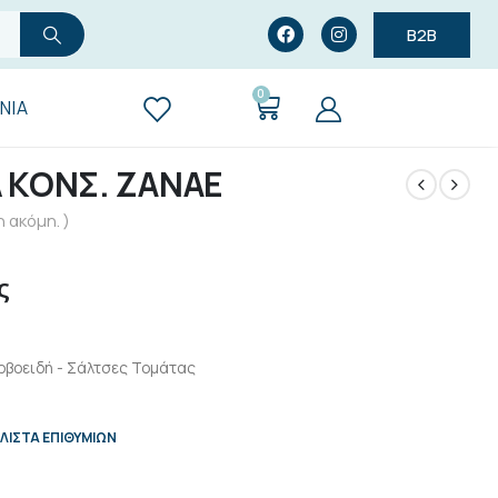
B2B
0
ΝΊΑ
Λ ΚΟΝΣ. ΖΑΝΑΕ
 ακόμη. )
ς
ρβοειδή - Σάλτσες Τομάτας
ΛΊΣΤΑ ΕΠΙΘΥΜΙΏΝ