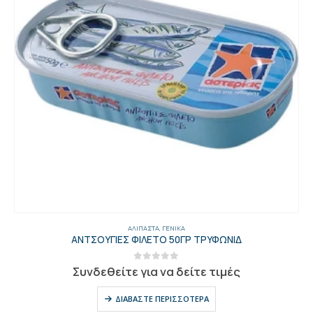
ΑΛΊΠΑΣΤΑ
,
ΓΕΝΙΚΑ
ΑΝΤΣΟΥΓΙΕΣ ΦΙΛΕΤΟ 50ΓΡ ΤΡΥΦΩΝΙΔ
0
out of 5
Συνδεθείτε για να δείτε τιμές
ΔΙΑΒΆΣΤΕ ΠΕΡΙΣΣΌΤΕΡΑ