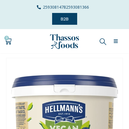
2593081478
2593081366
B2B
0