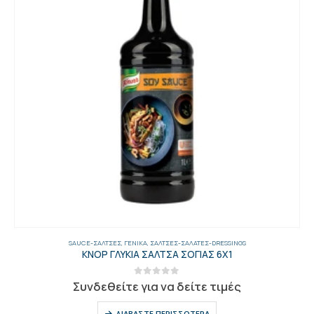
SAUCE-ΣΆΛΤΣΕΣ
,
ΓΕΝΙΚΑ
,
ΣΆΛΤΣΕΣ-ΣΑΛΆΤΕΣ-DRESSINGS
ΚΝΟΡ ΓΛΥΚΙΑ ΣΑΛΤΣΑ ΣΟΓΙΑΣ 6Χ1
0
out of 5
Συνδεθείτε για να δείτε τιμές
ΔΙΑΒΆΣΤΕ ΠΕΡΙΣΣΌΤΕΡΑ