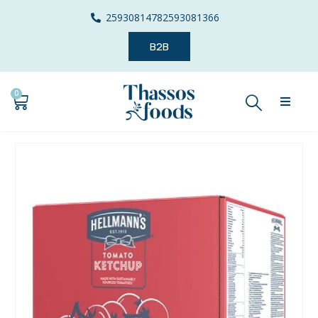
2593081478
2593081366
B2B
0