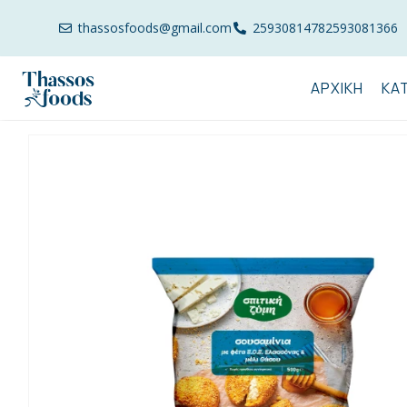
thassosfoods@gmail.com
2593081478
2593081366
ΑΡΧΙΚΉ
ΚΑ