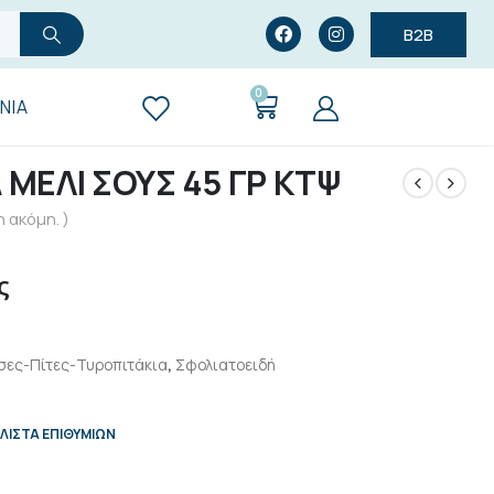
B2B
0
ΝΊΑ
 ΜΕΛΙ ΣΟΥΣ 45 ΓΡ ΚΤΨ
 ακόμη. )
ς
ες-Πίτες-Τυροπιτάκια
,
Σφολιατοειδή
ΛΊΣΤΑ ΕΠΙΘΥΜΙΏΝ