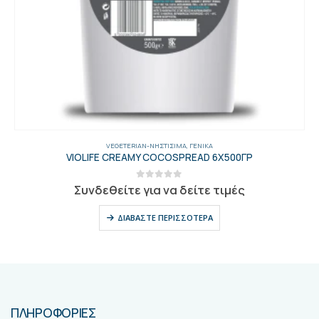
VEGETERIAN-ΝΗΣΤΊΣΙΜΑ
,
ΓΕΝΙΚΑ
VIOLIFE CREAMY COCOSPREAD 6X500ΓΡ
0
out of 5
Συνδεθείτε για να δείτε τιμές
ΔΙΑΒΆΣΤΕ ΠΕΡΙΣΣΌΤΕΡΑ
ΠΛΗΡΟΦΟΡΙΕΣ