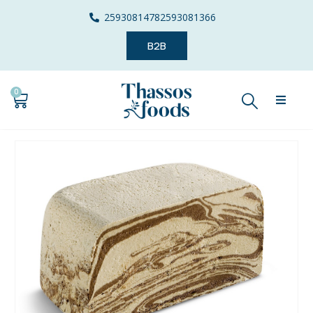
2593081478
2593081366
B2B
0