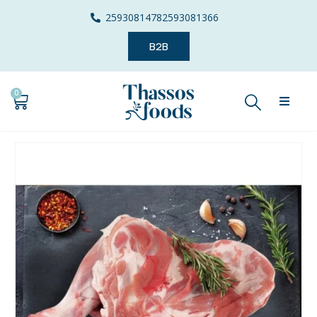
2593081478
2593081366
B2B
0