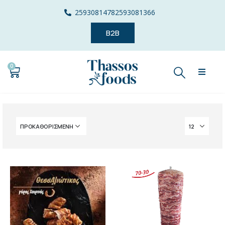
2593081478
2593081366
B2B
0