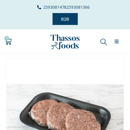
2593081478
2593081366
B2B
0