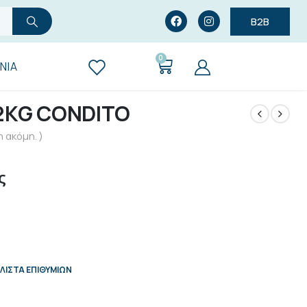
B2B
0
ΝΊΑ
2KG CONDITO
 ακόμη. )
ς
ΛΊΣΤΑ ΕΠΙΘΥΜΙΏΝ