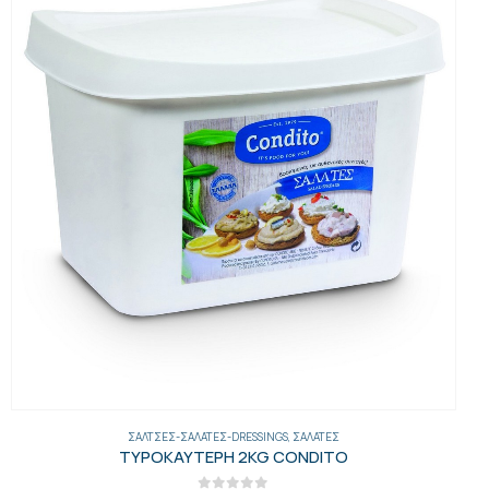
ΓΕΝΙΚΑ
,
ΣΑΛΆΤΕΣ
,
ΣΆΛΤΣΕΣ-ΣΑΛΆΤΕΣ-DRESSINGS
ΤΖΑΤΖΙΚΙ PROFESS CHOICE 2ΚΛ