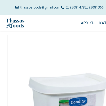
thassosfoods@gmail.com
2593081478
2593081366
ΑΡΧΙΚΉ
ΚΑ