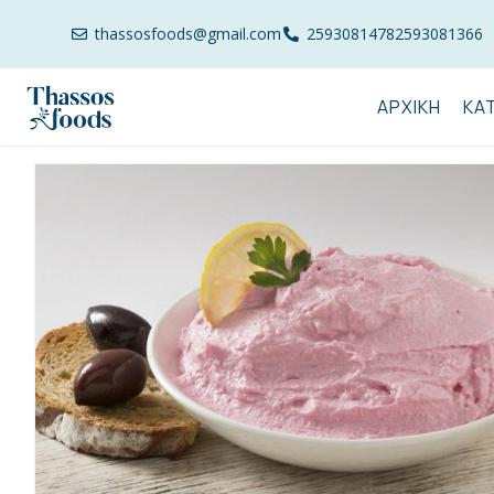
thassosfoods@gmail.com
2593081478
2593081366
ΑΡΧΙΚΉ
ΚΑ