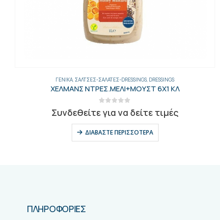
ΓΕΝΙΚΑ
,
ΣΆΛΤΣΕΣ-ΣΑΛΆΤΕΣ-DRESSINGS
,
DRESSINGS
ΧΕΛΜΑΝΣ ΝΤΡΕΣ.ΜΕΛΙ+ΜΟΥΣΤ 6Χ1 ΚΛ
0
out of 5
Συνδεθείτε για να δείτε τιμές
ΔΙΑΒΆΣΤΕ ΠΕΡΙΣΣΌΤΕΡΑ
ΠΛΗΡΟΦΟΡΙΕΣ