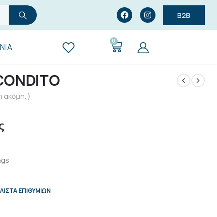
B2B
0
ΝΊΑ
CONDITO
 ακόμη. )
ς
ngs
ΛΊΣΤΑ ΕΠΙΘΥΜΙΏΝ