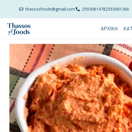
thassosfoods@gmail.com
2593081478
2593081366
ΑΡΧΙΚΉ
ΚΑ