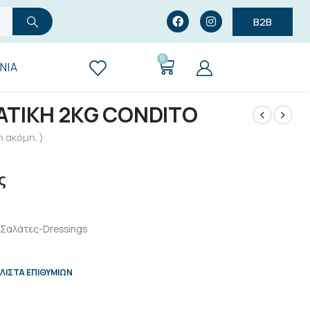
B2B
0
ΝΊΑ
ΑΤΙΚΗ 2KG CONDITO
 ακόμη. )
ς
Σαλάτες-Dressings
ΛΊΣΤΑ ΕΠΙΘΥΜΙΏΝ