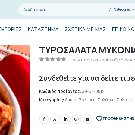
All Categories
ΤΗΓΟΡΊΕΣ
ΚΑΤΆΣΤΗΜΑ
ΣΧΕΤΙΚΆ ΜΕ ΜΑΣ
ΕΠΙΚΟΙΝΩ
ΤΥΡΟΣΑΛΑΤΑ ΜΥΚΟΝΙ
( Δεν υπάρχει καμία αξιολόγηση
0
out of 5
Συνδεθείτε για να δείτε τιμέ
Κωδικός προϊόντος:
39-53-0012
Κατηγορίες:
Sauce-Σάλτσες
,
Σαλάτες
,
Σάλτσες-
ΠΡΌΣΘΉΚΗ ΣΤΗΝ 