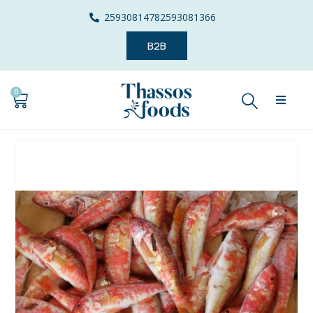
2593081478
2593081366
B2B
0