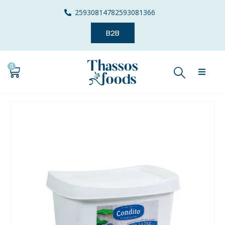
2593081478
2593081366
B2B
0