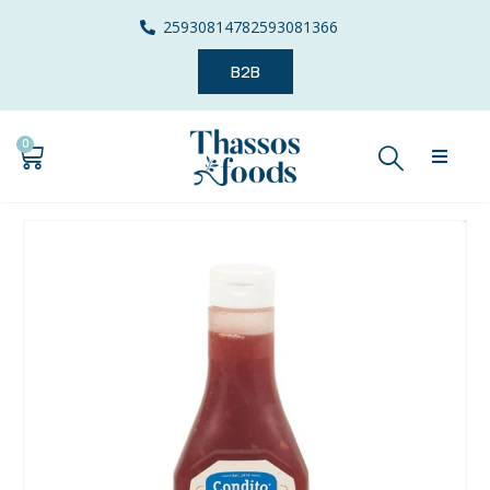
2593081478
2593081366
B2B
0