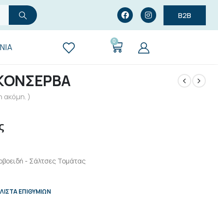
B2B
0
ΝΊΑ
 ΚΟΝΣΕΡΒΑ
 ακόμη. )
ς
ρβοειδή - Σάλτσες Τομάτας
ΛΊΣΤΑ ΕΠΙΘΥΜΙΏΝ