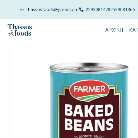
thassosfoods@gmail.com
2593081478
2593081366
ΑΡΧΙΚΉ
ΚΑ