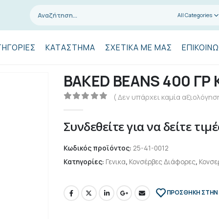
All Categories
ΤΗΓΟΡΊΕΣ
ΚΑΤΆΣΤΗΜΑ
ΣΧΕΤΙΚΆ ΜΕ ΜΑΣ
ΕΠΙΚΟΙΝΩ
ΒΑΚΕD BEANS 400 ΓΡ
( Δεν υπάρχει καμία αξιολόγηση
0
out of 5
Συνδεθείτε για να δείτε τιμέ
Κωδικός προϊόντος:
25-41-0012
Κατηγορίες:
Γενικα
,
Κονσέρβες Διάφορες
,
Κονσε
ΠΡΌΣΘΉΚΗ ΣΤΗΝ 